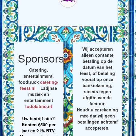
Wij accepteren
Sponsors
alleen contante
betaling op de
datum van het
Catering,
feest, of betaling
entertainment,
vooraf op onze
foodtruck
catering-
bankrekening,
feest.nl
Latijnse
steeds tegen
muziek en
afgifte van de
entertainment
factuur.
todolatino.nl
Houdt u er rekening
mee dat wij geen
Uw bedrijf hier?
betalingen achteraf
Kosten €500 per
accepteren.
jaar ex 21% BTV.