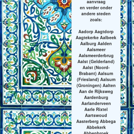
aanvraag
en verder onder
andere steden
zoals:
Aadorp Aagtdorp
Aagtekerke Aalbeek
Aalburg Aalden
Aalsmeer
Aalsmeerderbrug
Aalst (Gelderland)
Aalst (Noord-
Brabant) Aalsum
(Friesland) Aalsum
(Groningen) Aalten
Aan de Rijksweg
Aardenburg
Aarlanderveen
Aarle Rixtel
Aartswoud
Aasterberg Abbega
Abbekerk
Abbenbroek