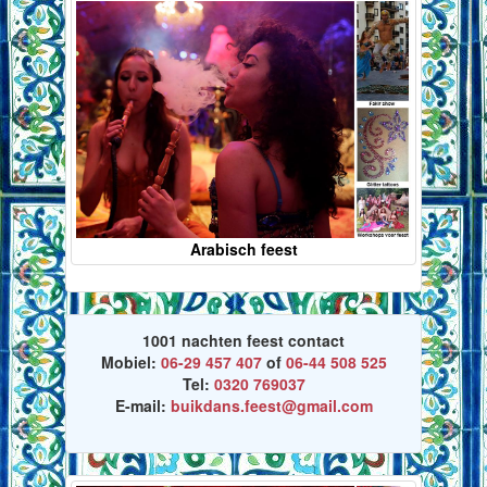
Arabisch feest
1001 nachten feest contact
Mobiel:
06-29 457 407
of
06-44 508 525
Tel:
0320 769037
E-mail:
buikdans.feest@gmail.com