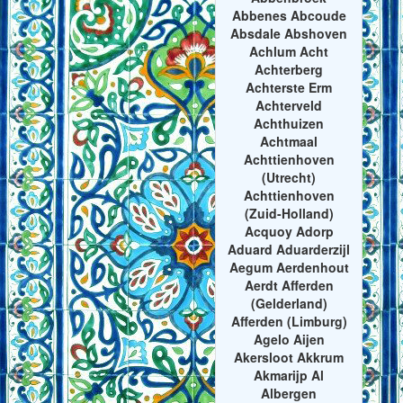
Abbenes Abcoude
Absdale Abshoven
Achlum Acht
Achterberg
Achterste Erm
Achterveld
Achthuizen
Achtmaal
Achttienhoven
(Utrecht)
Achttienhoven
(Zuid-Holland)
Acquoy Adorp
Aduard Aduarderzijl
Aegum Aerdenhout
Aerdt Afferden
(Gelderland)
Afferden (Limburg)
Agelo Aijen
Akersloot Akkrum
Akmarijp Al
Albergen