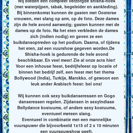
Wij bieden een compleet verzorgde shisha-hoek
(met waterpijpen, tabak, begeleider en aankleding).
Bij binnenkomst kunnen de gasten met Oosterse
vrouwen, met slang op arm, op de foto. Deze dames
zijn de hele avond aanwezig; gasten kunnen met de
dames op de foto. Na het eten verkleden de dames
zich (indien nodig) en geven ze een
buikdansoptreden op het podium. Daarna, of tijdens
het eten, zal een vuurshow gegeven worden.De
Shisha-hoek is gedurende de hele avond
beschikbaar. En veel meer! Zie al onze acts hier!
Voor een inhouse feest, bedrijfsfeest op locatie of
binnen het bedrijf zelf, een feest met het thema
Bollywood (India), Turkije, Marokko, of gewoon een
leuk ander Arabisch feest: bel ons!
Wij kunnen ook sexy buikdanseressen en Gogo
danseressen regelen. Zijdansen in sexyIndiase
Bellydance kostuums, of andere sexy kostuums,
eventueel meteen slang.
Eventueel in combinatie met een mannelijke
vuurspuwer die bijvoorbeeld 1x15 of 2 x 10 minuten
een vuurspuwshow geeft.