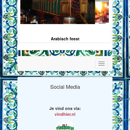
Arabisch feest
Toggle
navigation
Social Media
Je vind ons via:
vindhier.nl