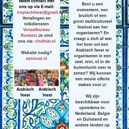
Neem contact met
Bent u een
ons op via E-mail:
evenement, een
tropischfeest@gmail.com
bruiloft of een
Vertalingen en
groot multicultureel
tolkdiensten
festival aan het
Vertaalbureau
organiseren? En
Romtext
Je vind
vraagt u zich af wat
ons via:
vindhier.nl
het kost om een
Arabisch feest te
Website nodig?
organiseren in een
astrocat.nl
zaal, tent, of in de
buitenlucht neer te
zetten? Wij kunnen
een mooie offerte
maken voor u!
Arabisch
Arabisch
feest
feest
Wij zijn
beschikbaar voor
optredens in:
Nederland, Belgie
en Duitsland en
andere landen op